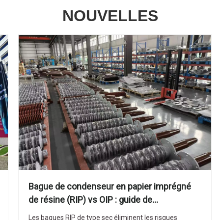
NOUVELLES
Bague de condenseur en papier imprégné
de résine (RIP) vs OIP : guide de
performances, de stockage et de sélection
Les bagues RIP de type sec éliminent les risques