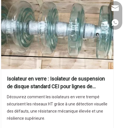
sales@n
+86 133
Isolateur en verre : Isolateur de suspension
de disque standard CEI pour lignes de
transmission HT
Découvrez comment les isolateurs en verre trempé
sécurisent les réseaux HT grâce à une détection visuelle
des défauts, une résistance mécanique élevée et une
résilience supérieure.