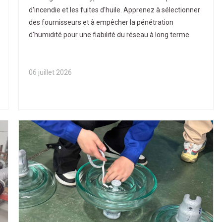
des fournisseurs pour les transformateurs
d'incendie et les fuites d'huile. Apprenez à sélectionner
haute tension modernes
des fournisseurs et à empêcher la pénétration
d'humidité pour une fiabilité du réseau à long terme.
06 juillet 2026