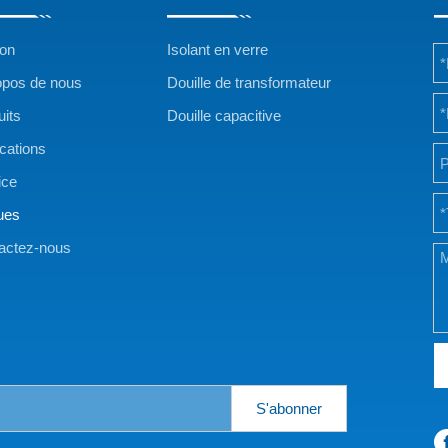
on
Isolant en verre
opos de nous
Douille de transformateur
uits
Douille capacitive
ications
ice
ues
actez-nous
S'abonner