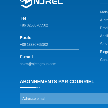
Mais
Tél
À pr
+86 02586705902
Prod
Appl
Foule
Serv
+86 13390765902
Blog
E-mail
Cont
sales@njrecgroup.com
ABONNEMENTS PAR COURRIEL