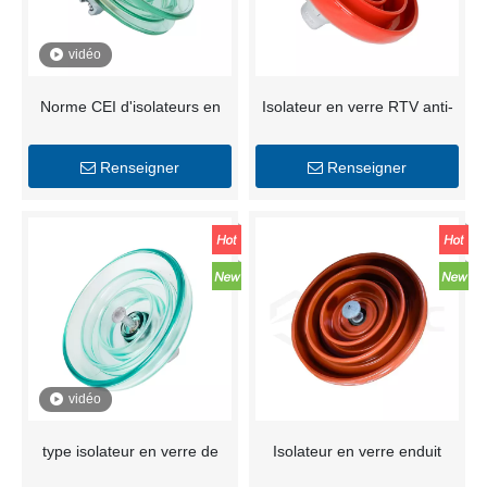
vidéo
Norme CEI d'isolateurs en
Isolateur en verre RTV anti-
verre de type à double
pollution pour lignes
hangar U240BD 240KN pour
Renseigner
Renseigner
les lignes à haute tension
vidéo
type isolateur en verre de
Isolateur en verre enduit
suspension de disque de
U160BP RTV