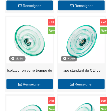
brouillard de 100kN
Renseigner
Renseigner
U100BLP
vidéo
vidéo
Isolateur en verre trempé de
type standard du CEI de
type brouillard U160BSP
120kN U120B isolateur en
160kN 20R
verre trempé de suspension
Renseigner
Renseigner
de disque