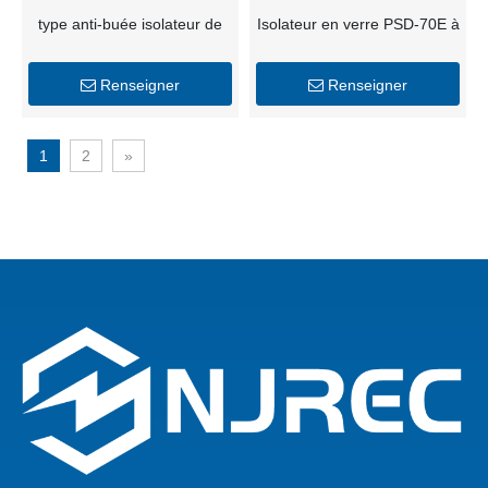
type anti-buée isolateur de
Isolateur en verre PSD-70E à
disque de suspension en
haute tension du double
verre de 160kN U160BLP
hangar 70KN pour le
Renseigner
Renseigner
transport d'énergie
1
2
»