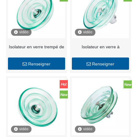
vidéo
vidéo
Isolateur en verre trempé de
Isolateur en verre à
suspension de lignes
suspension compact pour
électriques Isolateur en verre
lignes aériennes
Renseigner
Renseigner
trempé de type standard
pour lignes électriques
aériennes
vidéo
vidéo